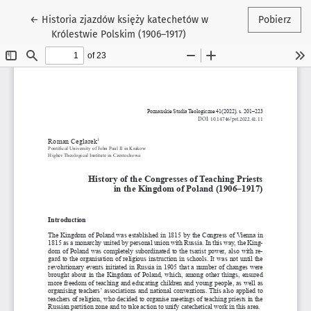
Wróć do szczegółów artykułu
←
Historia zjazdów księży katechetów w
Pobierz
Królestwie Polskim (1906–1917)