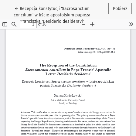
Wróć do szczegółów artykułu
←
Recepcja konstytucji 'Sacrosanctum
Pobierz
concilium' w liście apostolskim papieża
Franciszka 'Desiderio desideravi'