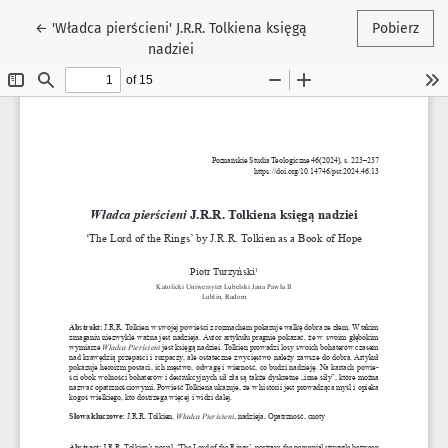
Wróć do szczegółów artykułu
←
'Władca pierścieni' J.R.R. Tolkiena księgą
Pobierz
nadziei