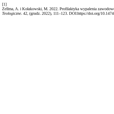
[1]
Zellma, A. i Kołakowski, M. 2022. Profilaktyka wypalenia zawodoweg
Teologiczne
. 42, (grudz. 2022), 111–123. DOI:https://doi.org/10.147