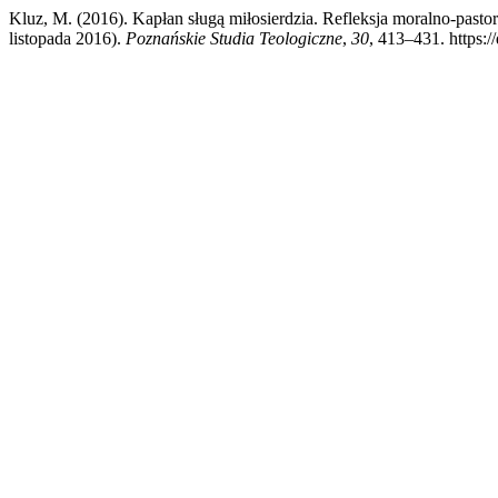
Kluz, M. (2016). Kapłan sługą miłosierdzia. Refleksja moralno-past
listopada 2016).
Poznańskie Studia Teologiczne
,
30
, 413–431. https:/