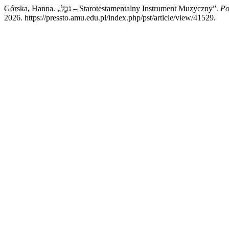
Górska, Hanna. „נֵבֵֶֶל – Starotestamentalny Instrument Muzyczny”.
Po
2026. https://pressto.amu.edu.pl/index.php/pst/article/view/41529.