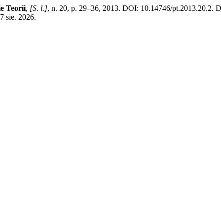
e Teorii
,
[S. l.]
, n. 20, p. 29–36, 2013. DOI: 10.14746/pt.2013.20.2. 
7 sie. 2026.