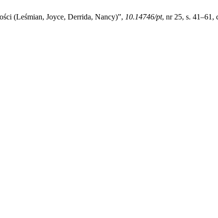
ści (Leśmian, Joyce, Derrida, Nancy)”,
10.14746/pt
, nr 25, s. 41–61,