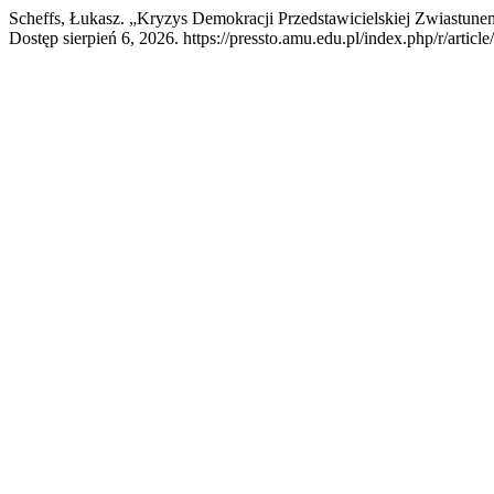
Scheffs, Łukasz. „Kryzys Demokracji Przedstawicielskiej Zwiastune
Dostęp sierpień 6, 2026. https://pressto.amu.edu.pl/index.php/r/articl