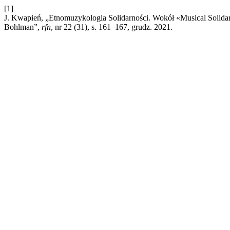
[1]
J. Kwapień, „Etnomuzykologia Solidarności. Wokół «Musical Solidarit
Bohlman”,
rfn
, nr 22 (31), s. 161–167, grudz. 2021.