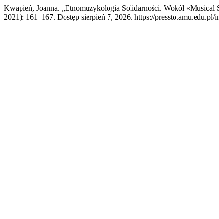
Kwapień, Joanna. „Etnomuzykologia Solidarności. Wokół «Musical So
2021): 161–167. Dostęp sierpień 7, 2026. https://pressto.amu.edu.pl/i