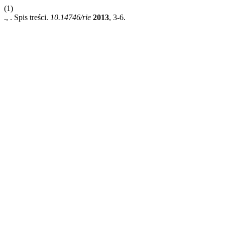
(1)
., . Spis treści.
10.14746/rie
2013
, 3-6.