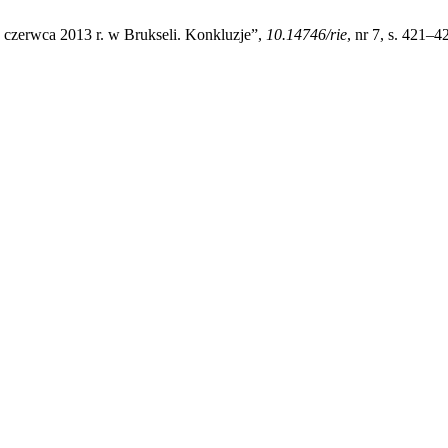
 czerwca 2013 r. w Brukseli. Konkluzje”,
10.14746/rie
, nr 7, s. 421–4