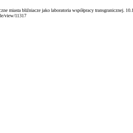
e miasta bliźniacze jako laboratoria współpracy transgranicznej. 10.1
icle/view/11317