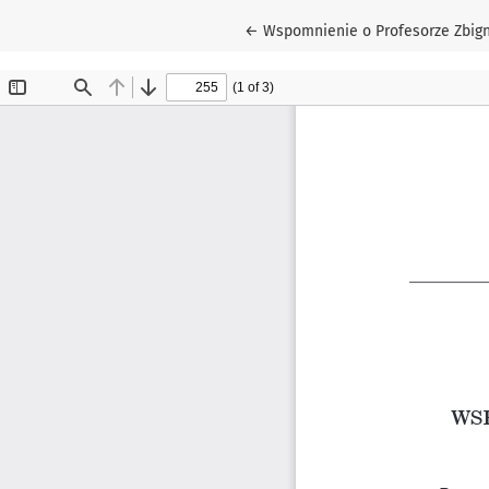
Wróć do szczegółów artykułu
←
Wspomnienie o Profesorze Zbign