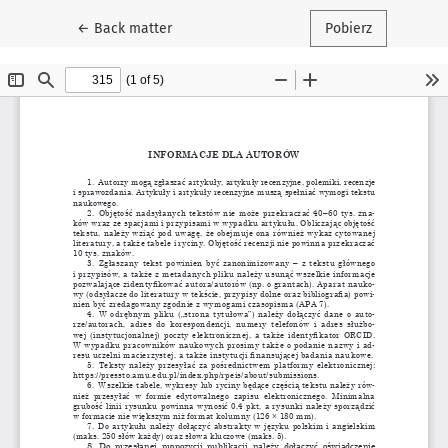
Wróć do szczegółów artykułu
←
Back matter
Pobierz