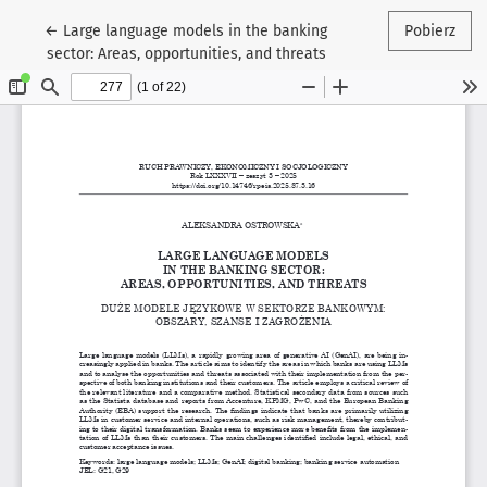
Wróć do szczegółów artykułu
←
Large language models in the banking
Pobierz
sector: Areas, opportunities, and threats