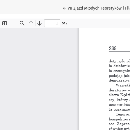
Wróć do szczegółów artykułu
←
VII Zjazd Młodych Teoretyków i F