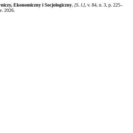
iczy, Ekonomiczny i Socjologiczny
,
[S. l.]
, v. 84, n. 3, p. 225–
e. 2026.