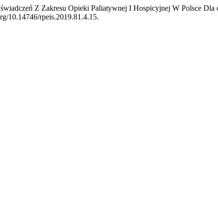
e świadczeń Z Zakresu Opieki Paliatywnej I Hospicyjnej W Polsce Dl
org/10.14746/rpeis.2019.81.4.15.