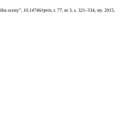
róba oceny”,
10.14746/rpeis
, t. 77, nr 3, s. 321–334, sty. 2015.