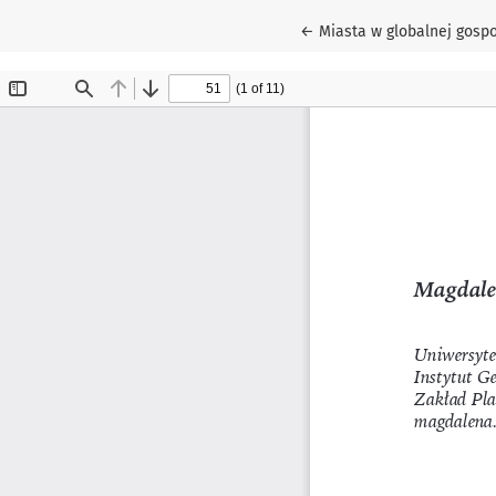
Wróć do szczegółów arty
←
Miasta w globalnej gosp