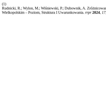
(1)
Rudnicki, R.; Wylon, M.; Wiśniewski, P.; Dubownik, A. Zróżnicowan
Wielkopolskim – Poziom, Struktura I Uwarunkowania.
rrpr
2024
,
17