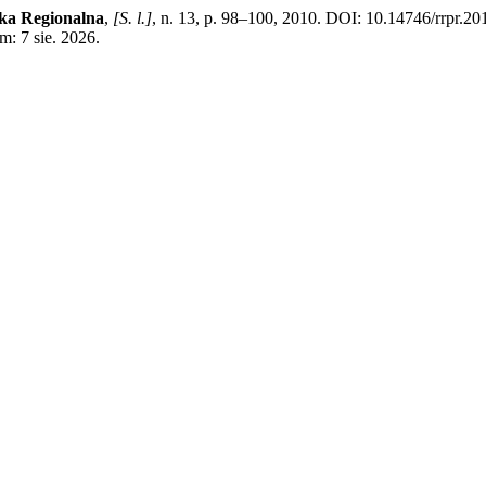
yka Regionalna
,
[S. l.]
, n. 13, p. 98–100, 2010. DOI: 10.14746/rrpr.20
m: 7 sie. 2026.