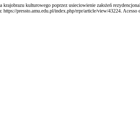
ajobrazu kulturowego poprzez usieciowienie założeń rezydencjona
https://pressto.amu.edu.pl/index.php/rrpr/article/view/43224. Acesso e