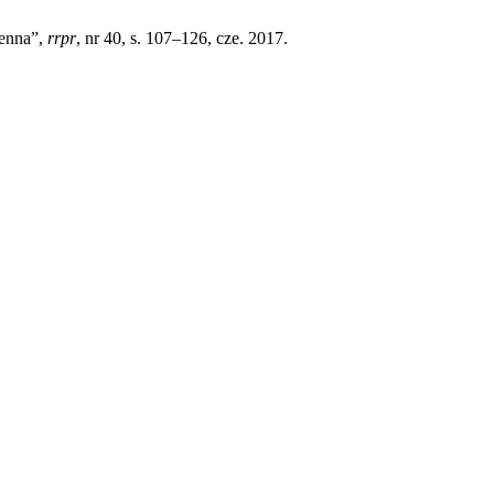
zenna”,
rrpr
, nr 40, s. 107–126, cze. 2017.