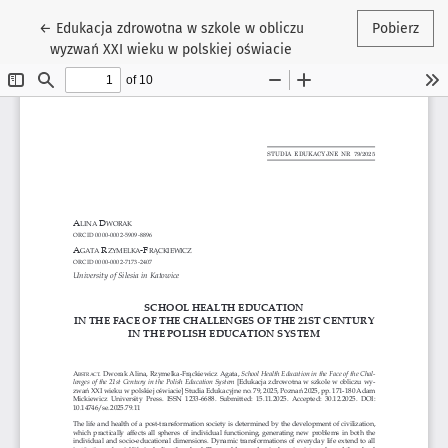
Wróć do szczegółów artykułu
←
Edukacja zdrowotna w szkole w obliczu
Pobierz
wyzwań XXI wieku w polskiej oświacie