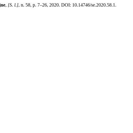
jne
,
[S. l.]
, n. 58, p. 7–26, 2020. DOI: 10.14746/se.2020.58.1.