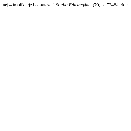
innej – implikacje badawcze”,
Studia Edukacyjne
, (79), s. 73–84. doi: