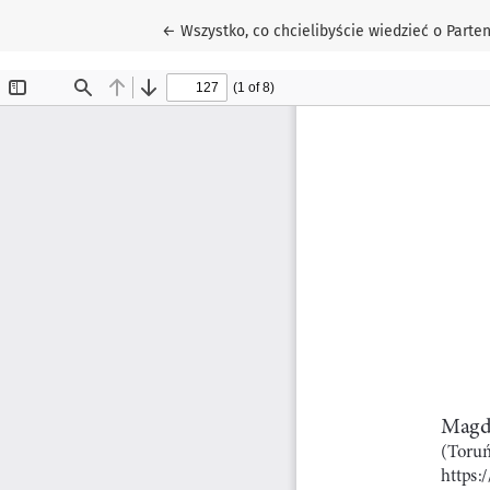
Wróć do szczegółów artykułu
←
Wszystko, co chcielibyście wiedzieć o Parteno