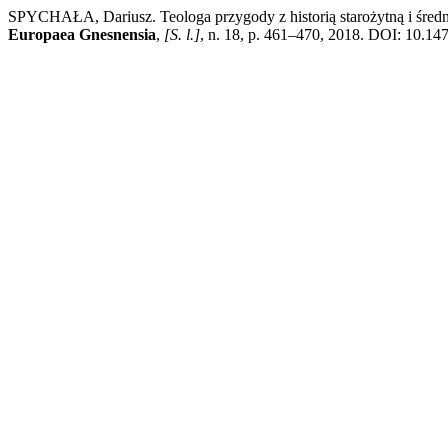
SPYCHAŁA, Dariusz. Teologa przygody z historią starożytną i średni
Europaea Gnesnensia
,
[S. l.]
, n. 18, p. 461–470, 2018. DOI: 10.147