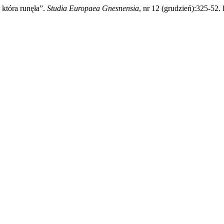
która runęła”.
Studia Europaea Gnesnensia
, nr 12 (grudzień):325-52.