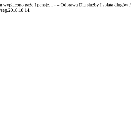
wypłacono gaże I pensje…» – Odprawa Dla służby I spłata długów A
6/seg.2018.18.14.