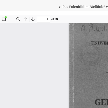
Wróć do szczegółów artykułu
←
Das Polenbild im "Gelübde" v