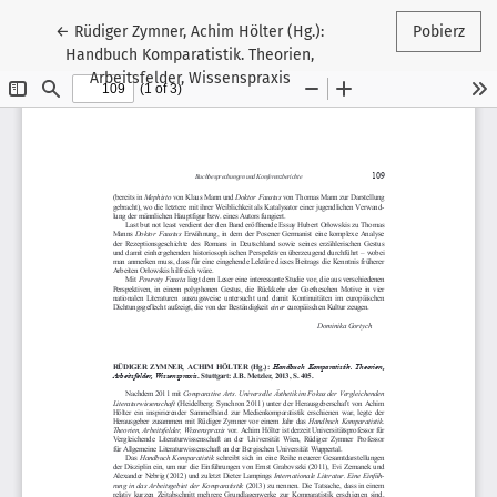
Wróć do szczegółów artykułu
←
Rüdiger Zymner, Achim Hölter (Hg.):
Pobierz
Handbuch Komparatistik. Theorien,
Arbeitsfelder, Wissenspraxis