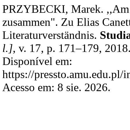
PRZYBECKI, Marek. ,,Am be
zusammen". Zu Elias Canett
Literaturverständnis.
Studi
l.]
, v. 17, p. 171–179, 201
Disponível em:
https://pressto.amu.edu.pl/
Acesso em: 8 sie. 2026.