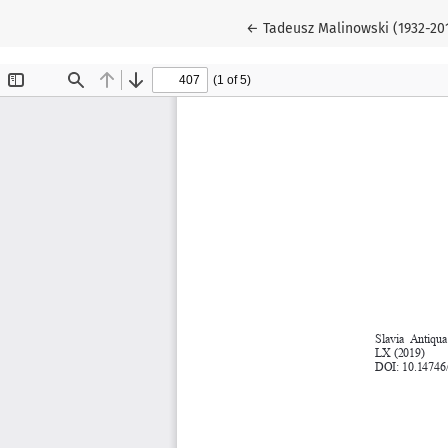
Wróć do szczegółów artykułu
←
Tadeusz Malinowski (1932-2