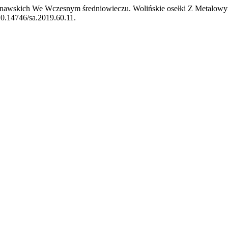
ynawskich We Wczesnym średniowieczu. Wolińskie osełki Z Metalow
/10.14746/sa.2019.60.11.