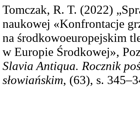
Tomczak, R. T. (2022) „Spr
naukowej «Konfrontacje grz
na środkowoeuropejskim tl
w Europie Środkowej», Poz
Slavia Antiqua. Rocznik po
słowiańskim
, (63), s. 345–