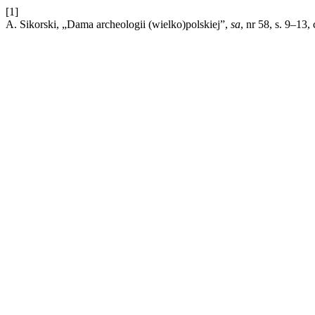
[1]
A. Sikorski, „Dama archeologii (wielko)polskiej”,
sa
, nr 58, s. 9–13,