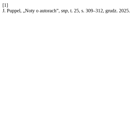
[1]
J. Puppel, „Noty o autorach”,
snp
, t. 25, s. 309–312, grudz. 2025.