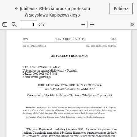
Wróć do szczegółów artykułu
←
Jubileusz 90-lecia urodzin profesora
Pobierz
Władysława Kupiszewskiego