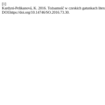
[1]
Kardyni-Pelikanová, K. 2016. Tożsamość w czeskich gatunkach litera
DOI:https://doi.org/10.14746/SO.2016.73.30.