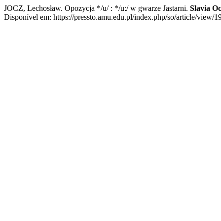
JOCZ, Lechosław. Opozycja */u/ : */uː/ w gwarze Jastarni.
Slavia Oc
Disponível em: https://pressto.amu.edu.pl/index.php/so/article/view/1