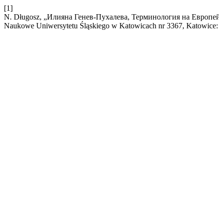
[1]
N. Długosz, „Илияна Генев-Пухалева, Терминология на Европейс
Naukowe Uniwersytetu Śląskiego w Katowicach nr 3367, Katowice: 