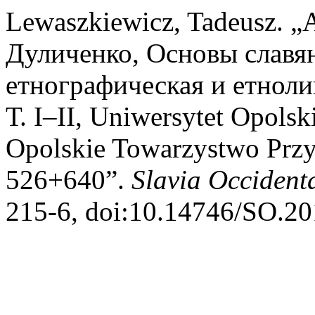
Lewaszkiewicz, Tadeusz. 
Дуличенко, Основы славя
етнографическая и етноли
Т. I–II, Uniwersytet Opolski
Opolskie Towarzystwo Przy
526+640”.
Slavia Occidenta
215-6, doi:10.14746/SO.20