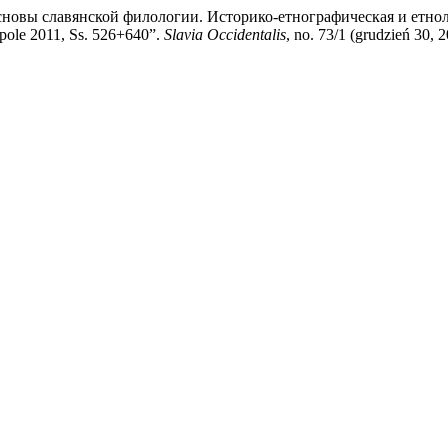
овы славянской филологии. Историко-етнографическая и етнолинг
Opole 2011, Ss. 526+640”.
Slavia Occidentalis
, no. 73/1 (grudzień 30, 