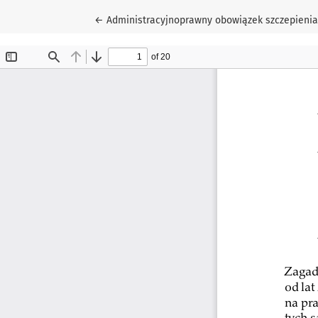
Wróć do szczegółów artykułu
←
Administracyjnoprawny obowiązek szczepienia 