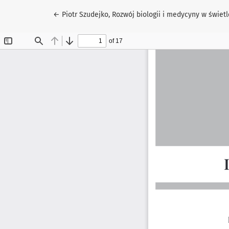
Wróć do szczegółów artykułu
←
Piotr Szudejko, Rozwój biologii i medycyny w świ