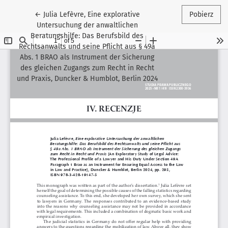
Wróć do szczegółów artykułu
←
Julia Lefèvre, Eine explorative
Pobierz
Untersuchung der anwaltlichen
Beratungshilfe: Das Berufsbild des
Rechtsanwalts und seine Pflicht aus § 49a
Abs. 1 BRAO als Instrument der Sicherung
des gleichen Zugangs zum Recht in Recht
und Praxis, Duncker & Humblot, Berlin 2024